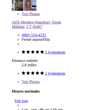
Voir
Photos
1656 Meriden Waterbury Trnpk
Milldale, CT 06467
(860) 516-4335
Fermé aujourd'hui
2 évaluations
Distance estimée
2,8 milles
2 évaluations
Voir
Photos
Heures normales
Voir tout
Lun - ven : 9h am à 6h pm