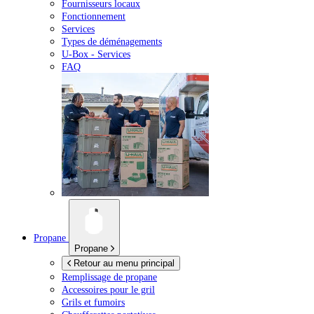
Fournisseurs locaux
Fonctionnement
Services
Types de déménagements
U-Box -
Services
FAQ
Propane
Propane
Retour au menu principal
Remplissage de propane
Accessoires pour le gril
Grils et fumoirs