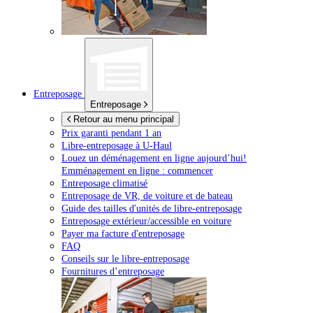
Entreposage
Entreposage
Retour au menu principal
Prix garanti pendant 1 an
Libre-entreposage à
U-Haul
Louez un déménagement en ligne aujourd’hui!
Emménagement en ligne : commencer
Entreposage climatisé
Entreposage de VR, de voiture et de bateau
Guide des tailles d'unités de libre-entreposage
Entreposage extérieur/accessible en voiture
Payer ma facture d'entreposage
FAQ
Conseils sur le libre-entreposage
Fournitures d’entreposage