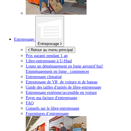
Entreposage
Entreposage
Retour au menu principal
Prix garanti pendant 1 an
Libre-entreposage à
U-Haul
Louez un déménagement en ligne aujourd’hui!
Emménagement en ligne : commencer
Entreposage climatisé
Entreposage de VR, de voiture et de bateau
Guide des tailles d'unités de libre-entreposage
Entreposage extérieur/accessible en voiture
Payer ma facture d'entreposage
FAQ
Conseils sur le libre-entreposage
Fournitures d’entreposage