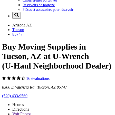
Chaufferettes portatives
Réservoirs de propane
Pièces et accessoires pour réservoir
Arizona
AZ
Tucson
85747
Buy Moving Supplies in
Tucson, AZ at U-Wrench
(U-Haul Neighborhood Dealer)
16 évaluations
8300 E Valencia Rd Tucson, AZ 85747
(520) 433-9569
Heures
Directions
Voir
Photos