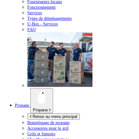
Fournisseurs locaux
Fonctionnement
Services
Types de déménagements
U-Box -
Services
FAQ
Propane
Propane
Retour au menu principal
Remplissage de propane
Accessoires pour le gril
Grils et fumoirs