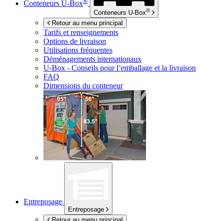
®
Conteneurs
U-Box
®
Conteneurs
U-Box
Retour au menu principal
Tarifs et renseignements
Options de livraison
Utilisations fréquentes
Déménagements internationaux
U-Box -
Conseils pour l’emballage et la livraison
FAQ
Dimensions du conteneur
Entreposage
Entreposage
Retour au menu principal