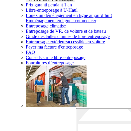
Prix garanti pendant 1 an
Libre-entreposage à
U-Haul
Louez un déménagement en ligne aujourd’hui!
Emménagement en ligne : commencer
Entreposage climatisé
Entreposage de VR, de voiture et de bateau
Guide des tailles d'unités de libre-entreposage
Entreposage extérieur/accessible en voiture
Payer ma facture d'entreposage
FAQ
Conseils sur le libre-entreposage
Fournitures d’entreposage