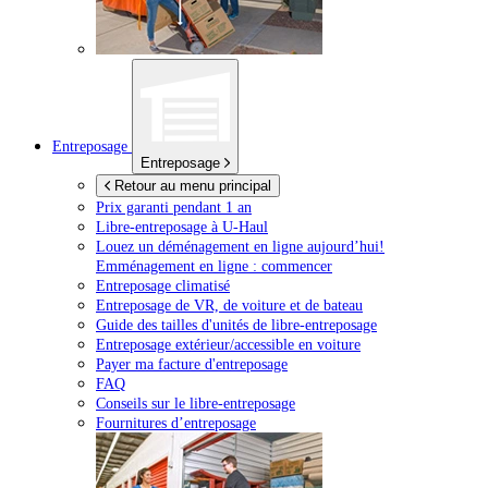
Entreposage
Entreposage
Retour au menu principal
Prix garanti pendant 1 an
Libre-entreposage à
U-Haul
Louez un déménagement en ligne aujourd’hui!
Emménagement en ligne : commencer
Entreposage climatisé
Entreposage de VR, de voiture et de bateau
Guide des tailles d'unités de libre-entreposage
Entreposage extérieur/accessible en voiture
Payer ma facture d'entreposage
FAQ
Conseils sur le libre-entreposage
Fournitures d’entreposage