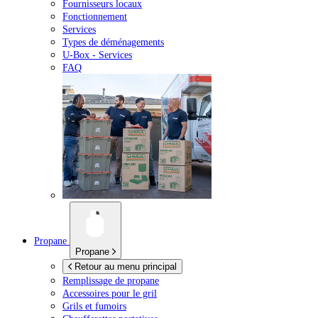
Fournisseurs locaux
Fonctionnement
Services
Types de déménagements
U-Box -
Services
FAQ
Propane
Propane
Retour au menu principal
Remplissage de propane
Accessoires pour le gril
Grils et fumoirs