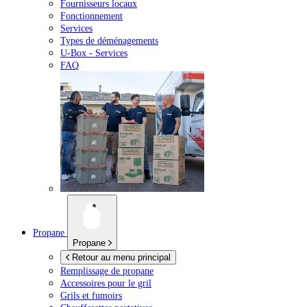
Fournisseurs locaux
Fonctionnement
Services
Types de déménagements
U-Box -
Services
FAQ
Propane
Propane
Retour au menu principal
Remplissage de propane
Accessoires pour le gril
Grils et fumoirs