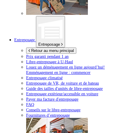
Entreposage
Entreposage
Retour au menu principal
Prix garanti pendant 1 an
Libre-entreposage à
U-Haul
Louez un déménagement en ligne aujourd’hui!
Emménagement en ligne : commencer
Entreposage climatisé
Entreposage de VR, de voiture et de bateau
Guide des tailles d'unités de libre-entreposage
Entreposage extérieur/accessible en voiture
Payer ma facture d'entreposage
FAQ
Conseils sur le libre-entreposage
Fournitures d’entreposage