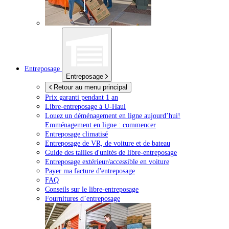
Entreposage
Entreposage
Retour au menu principal
Prix garanti pendant 1 an
Libre-entreposage à
U-Haul
Louez un déménagement en ligne aujourd’hui!
Emménagement en ligne : commencer
Entreposage climatisé
Entreposage de VR, de voiture et de bateau
Guide des tailles d'unités de libre-entreposage
Entreposage extérieur/accessible en voiture
Payer ma facture d'entreposage
FAQ
Conseils sur le libre-entreposage
Fournitures d’entreposage