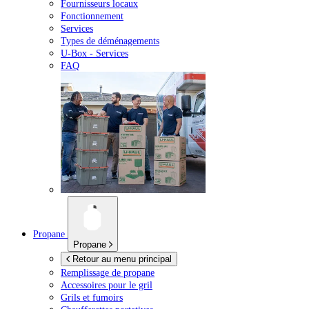
Fournisseurs locaux
Fonctionnement
Services
Types de déménagements
U-Box -
Services
FAQ
Propane
Propane
Retour au menu principal
Remplissage de propane
Accessoires pour le gril
Grils et fumoirs