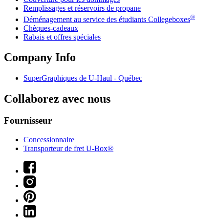
Remplissages et réservoirs de propane
®
Déménagement au service des étudiants Collegeboxes
Chèques-cadeaux
Rabais et offres spéciales
Company Info
SuperGraphiques de
U-Haul
- Québec
Collaborez avec nous
Fournisseur
Concessionnaire
Transporteur de fret U-Box®