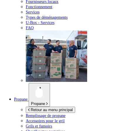
Fournisseurs locaux
Fonctionnement
Services
Types de déménagements
U-Box -
Services
FAQ
Propane
Propane
Retour au menu principal
Remplissage de propane
Accessoires pour le gril
Grils et fumoirs