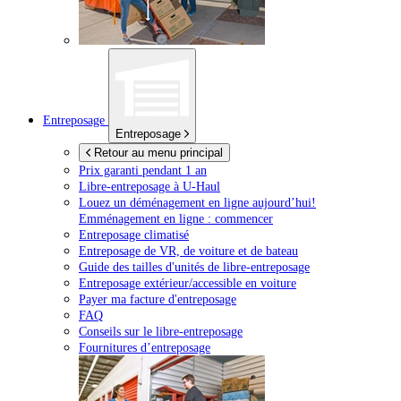
Entreposage
Entreposage
Retour au menu principal
Prix garanti pendant 1 an
Libre-entreposage à
U-Haul
Louez un déménagement en ligne aujourd’hui!
Emménagement en ligne : commencer
Entreposage climatisé
Entreposage de VR, de voiture et de bateau
Guide des tailles d'unités de libre-entreposage
Entreposage extérieur/accessible en voiture
Payer ma facture d'entreposage
FAQ
Conseils sur le libre-entreposage
Fournitures d’entreposage