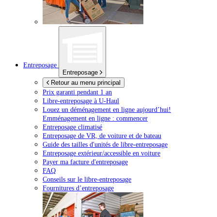
Entreposage
Entreposage
Retour au menu principal
Prix garanti pendant 1 an
Libre-entreposage à
U-Haul
Louez un déménagement en ligne aujourd’hui!
Emménagement en ligne : commencer
Entreposage climatisé
Entreposage de VR, de voiture et de bateau
Guide des tailles d'unités de libre-entreposage
Entreposage extérieur/accessible en voiture
Payer ma facture d'entreposage
FAQ
Conseils sur le libre-entreposage
Fournitures d’entreposage