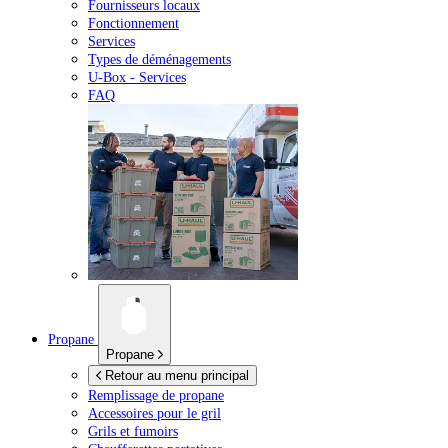
Fournisseurs locaux
Fonctionnement
Services
Types de déménagements
U-Box -
Services
FAQ
Propane
Propane
Retour au menu principal
Remplissage de propane
Accessoires pour le gril
Grils et fumoirs