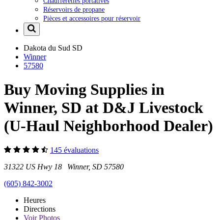
Chaufferettes portatives
Réservoirs de propane
Pièces et accessoires pour réservoir
Dakota du Sud
SD
Winner
57580
Buy Moving Supplies in
Winner, SD at D&J Livestock
(U-Haul Neighborhood Dealer)
145 évaluations
31322 US Hwy 18 Winner, SD 57580
(605) 842-3002
Heures
Directions
Voir
Photos