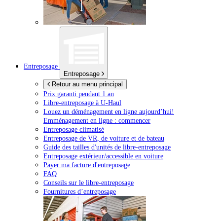
Entreposage
Entreposage
Retour au menu principal
Prix garanti pendant 1 an
Libre-entreposage à
U-Haul
Louez un déménagement en ligne aujourd’hui!
Emménagement en ligne : commencer
Entreposage climatisé
Entreposage de VR, de voiture et de bateau
Guide des tailles d'unités de libre-entreposage
Entreposage extérieur/accessible en voiture
Payer ma facture d'entreposage
FAQ
Conseils sur le libre-entreposage
Fournitures d’entreposage