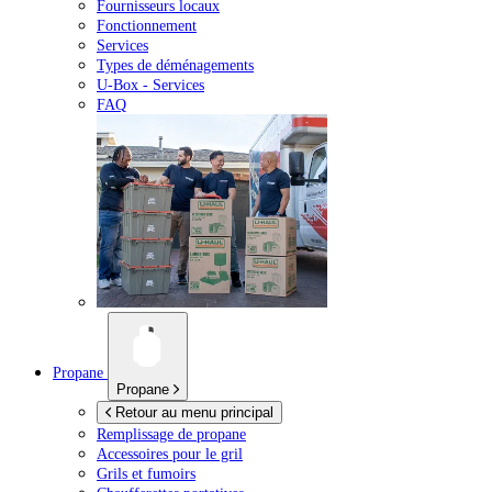
Fournisseurs locaux
Fonctionnement
Services
Types de déménagements
U-Box -
Services
FAQ
Propane
Propane
Retour au menu principal
Remplissage de propane
Accessoires pour le gril
Grils et fumoirs