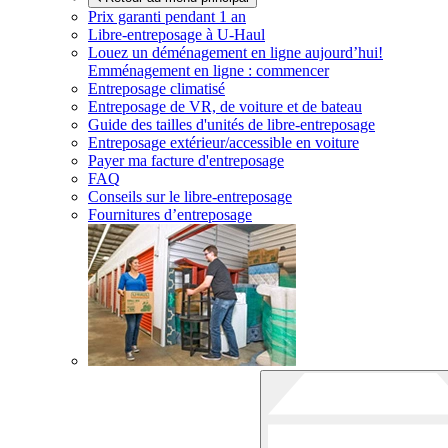
Prix garanti pendant 1 an
Libre-entreposage à
U-Haul
Louez un déménagement en ligne aujourd’hui!
Emménagement en ligne : commencer
Entreposage climatisé
Entreposage de VR, de voiture et de bateau
Guide des tailles d'unités de libre-entreposage
Entreposage extérieur/accessible en voiture
Payer ma facture d'entreposage
FAQ
Conseils sur le libre-entreposage
Fournitures d’entreposage