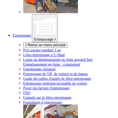
Entreposage
Entreposage
Retour au menu principal
Prix garanti pendant 1 an
Libre-entreposage à
U-Haul
Louez un déménagement en ligne aujourd’hui!
Emménagement en ligne : commencer
Entreposage climatisé
Entreposage de VR, de voiture et de bateau
Guide des tailles d'unités de libre-entreposage
Entreposage extérieur/accessible en voiture
Payer ma facture d'entreposage
FAQ
Conseils sur le libre-entreposage
Fournitures d’entreposage