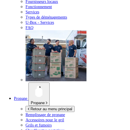
Fournisseurs locaux
Fonctionnement
Services
Types de déménagements
U-Box -
Services
FAQ
Propane
Propane
Retour au menu principal
Remplissage de propane
Accessoires pour le gril
Grils et fumoirs