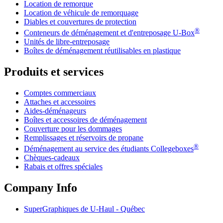
Location de remorque
Location de véhicule de remorquage
Diables et couvertures de protection
®
Conteneurs de déménagement et d'entreposage
U-Box
Unités de libre-entreposage
Boîtes de déménagement réutilisables en plastique
Produits et services
Comptes commerciaux
Attaches et accessoires
Aides-déménageurs
Boîtes et accessoires de déménagement
Couverture pour les dommages
Remplissages et réservoirs de propane
®
Déménagement au service des étudiants Collegeboxes
Chèques-cadeaux
Rabais et offres spéciales
Company Info
SuperGraphiques de
U-Haul
- Québec