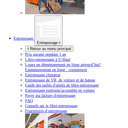
Entreposage
Entreposage
Retour au menu principal
Prix garanti pendant 1 an
Libre-entreposage à
U-Haul
Louez un déménagement en ligne aujourd’hui!
Emménagement en ligne : commencer
Entreposage climatisé
Entreposage de VR, de voiture et de bateau
Guide des tailles d'unités de libre-entreposage
Entreposage extérieur/accessible en voiture
Payer ma facture d'entreposage
FAQ
Conseils sur le libre-entreposage
Fournitures d’entreposage