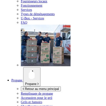
Fournisseurs locaux
Fonctionnement
Services
Types de déménagements
U-Box -
Services
FAQ
Propane
Propane
Retour au menu principal
Remplissage de propane
Accessoires pour le gril
Grils et fumoirs