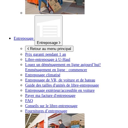
Entreposage
Entreposage
Retour au menu principal
Prix garanti pendant 1 an
Libre-entreposage à
U-Haul
Louez un déménagement en ligne aujourd’hui!
Emménagement en ligne : commencer
Entreposage climatisé
Entreposage de VR, de voiture et de bateau
Guide des tailles d'unités de libre-entreposage
Entreposage extérieur/accessible en voiture
Payer ma facture d'entreposage
FAQ
Conseils sur le libre-entreposage
Fournitures d’entreposage