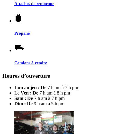
Attaches de remorque
Propane
Camions à vendre
Heures d’ouverture
Lun au jeu : De
7 h am à 7 h pm
Le
Ven : De
7 h am à 8 h pm
Sam : De
7 h am à 7 h pm
Dim : De
9 h am à 5 h pm