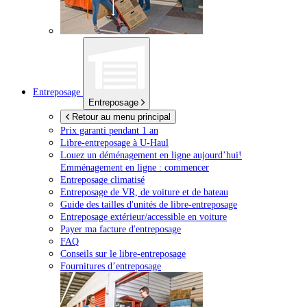
Entreposage
Entreposage
Retour au menu principal
Prix garanti pendant 1 an
Libre-entreposage à
U-Haul
Louez un déménagement en ligne aujourd’hui!
Emménagement en ligne : commencer
Entreposage climatisé
Entreposage de VR, de voiture et de bateau
Guide des tailles d'unités de libre-entreposage
Entreposage extérieur/accessible en voiture
Payer ma facture d'entreposage
FAQ
Conseils sur le libre-entreposage
Fournitures d’entreposage