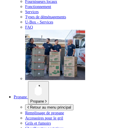
Fournisseurs locaux
Fonctionnement
Services
Types de déménagements
U-Box -
Services
FAQ
Propane
Propane
Retour au menu principal
Remplissage de propane
Accessoires pour le gril
Grils et fumoirs