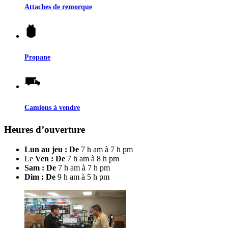
Attaches de remorque
Propane
Camions à vendre
Heures d’ouverture
Lun au jeu : De
7 h am à 7 h pm
Le
Ven : De
7 h am à 8 h pm
Sam : De
7 h am à 7 h pm
Dim : De
9 h am à 5 h pm