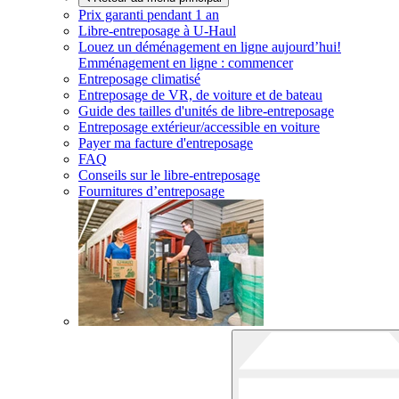
Prix garanti pendant 1 an
Libre-entreposage à
U-Haul
Louez un déménagement en ligne aujourd’hui!
Emménagement en ligne : commencer
Entreposage climatisé
Entreposage de VR, de voiture et de bateau
Guide des tailles d'unités de libre-entreposage
Entreposage extérieur/accessible en voiture
Payer ma facture d'entreposage
FAQ
Conseils sur le libre-entreposage
Fournitures d’entreposage