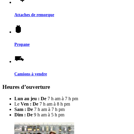
Attaches de remorque
Propane
Camions à vendre
Heures d’ouverture
Lun au jeu : De
7 h am à 7 h pm
Le
Ven : De
7 h am à 8 h pm
Sam : De
7 h am à 7 h pm
Dim : De
9 h am à 5 h pm