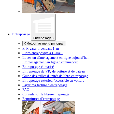
Entreposage
Entreposage
Retour au menu principal
Prix garanti pendant 1 an
Libre-entreposage à
U-Haul
Louez un déménagement en ligne aujourd’hui!
Emménagement en ligne : commencer
Entreposage climatisé
Entreposage de VR, de voiture et de bateau
Guide des tailles d'unités de libre-entreposage
Entreposage extérieur/accessible en voiture
Payer ma facture d'entreposage
FAQ
Conseils sur le libre-entreposage
Fournitures d’entreposage