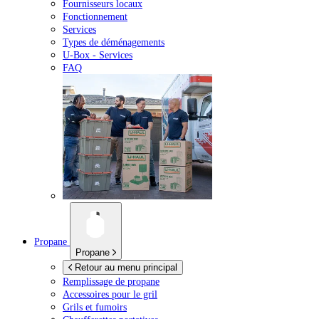
Fournisseurs locaux
Fonctionnement
Services
Types de déménagements
U-Box -
Services
FAQ
Propane
Propane
Retour au menu principal
Remplissage de propane
Accessoires pour le gril
Grils et fumoirs