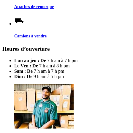
Attaches de remorque
Camions à vendre
Heures d’ouverture
Lun au jeu : De
7 h am à 7 h pm
Le
Ven : De
7 h am à 8 h pm
Sam : De
7 h am à 7 h pm
Dim : De
9 h am à 5 h pm