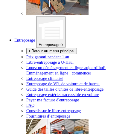
Entreposage
Entreposage
Retour au menu principal
Prix garanti pendant 1 an
Libre-entreposage à
U-Haul
Louez un déménagement en ligne aujourd’hui!
Emménagement en ligne : commencer
Entreposage climatisé
Entreposage de VR, de voiture et de bateau
Guide des tailles d'unités de libre-entreposage
Entreposage extérieur/accessible en voiture
Payer ma facture d'entreposage
FAQ
Conseils sur le libre-entreposage
Fournitures d’entreposage