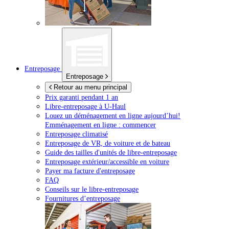
Entreposage
Entreposage
Retour au menu principal
Prix garanti pendant 1 an
Libre-entreposage à
U-Haul
Louez un déménagement en ligne aujourd’hui!
Emménagement en ligne : commencer
Entreposage climatisé
Entreposage de VR, de voiture et de bateau
Guide des tailles d'unités de libre-entreposage
Entreposage extérieur/accessible en voiture
Payer ma facture d'entreposage
FAQ
Conseils sur le libre-entreposage
Fournitures d’entreposage