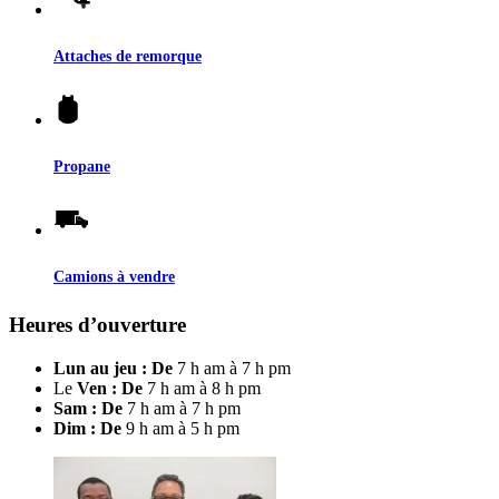
Attaches de remorque
Propane
Camions à vendre
Heures d’ouverture
Lun au jeu : De
7 h am à 7 h pm
Le
Ven : De
7 h am à 8 h pm
Sam : De
7 h am à 7 h pm
Dim : De
9 h am à 5 h pm