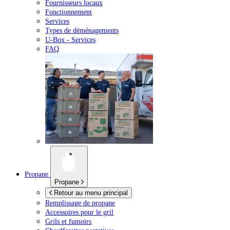
Fournisseurs locaux
Fonctionnement
Services
Types de déménagements
U-Box -
Services
FAQ
Propane
Propane
Retour au menu principal
Remplissage de propane
Accessoires pour le gril
Grils et fumoirs