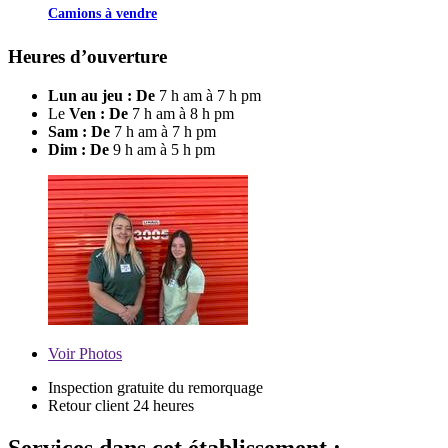
Camions à vendre
Heures d’ouverture
Lun au jeu : De
7 h am à 7 h pm
Le
Ven : De
7 h am à 8 h pm
Sam : De
7 h am à 7 h pm
Dim : De
9 h am à 5 h pm
Voir
Photos
Inspection gratuite du remorquage
Retour client 24 heures
Services dans cet établissement :