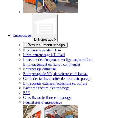
Entreposage
Entreposage
Retour au menu principal
Prix garanti pendant 1 an
Libre-entreposage à
U-Haul
Louez un déménagement en ligne aujourd’hui!
Emménagement en ligne : commencer
Entreposage climatisé
Entreposage de VR, de voiture et de bateau
Guide des tailles d'unités de libre-entreposage
Entreposage extérieur/accessible en voiture
Payer ma facture d'entreposage
FAQ
Conseils sur le libre-entreposage
Fournitures d’entreposage