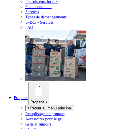
Fournisseurs locaux
Fonctionnement
Services
Types de déménagements
U-Box -
Services
FAQ
Propane
Propane
Retour au menu principal
Remplissage de propane
Accessoires pour le gril
Grils et fumoirs