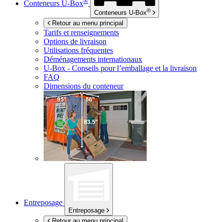
®
Conteneurs
U-Box
®
Conteneurs
U-Box
Retour au menu principal
Tarifs et renseignements
Options de livraison
Utilisations fréquentes
Déménagements internationaux
U-Box -
Conseils pour l’emballage et la livraison
FAQ
Dimensions du conteneur
Entreposage
Entreposage
Retour au menu principal