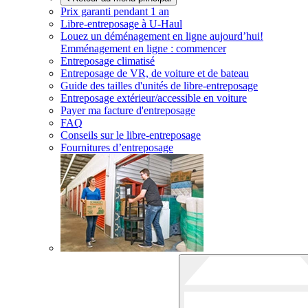
Prix garanti pendant 1 an
Libre-entreposage à
U-Haul
Louez un déménagement en ligne aujourd’hui!
Emménagement en ligne : commencer
Entreposage climatisé
Entreposage de VR, de voiture et de bateau
Guide des tailles d'unités de libre-entreposage
Entreposage extérieur/accessible en voiture
Payer ma facture d'entreposage
FAQ
Conseils sur le libre-entreposage
Fournitures d’entreposage