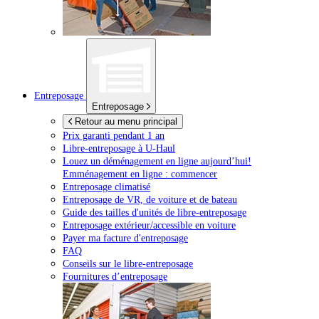
Entreposage
Entreposage
Retour au menu principal
Prix garanti pendant 1 an
Libre-entreposage à
U-Haul
Louez un déménagement en ligne aujourd’hui!
Emménagement en ligne : commencer
Entreposage climatisé
Entreposage de VR, de voiture et de bateau
Guide des tailles d'unités de libre-entreposage
Entreposage extérieur/accessible en voiture
Payer ma facture d'entreposage
FAQ
Conseils sur le libre-entreposage
Fournitures d’entreposage