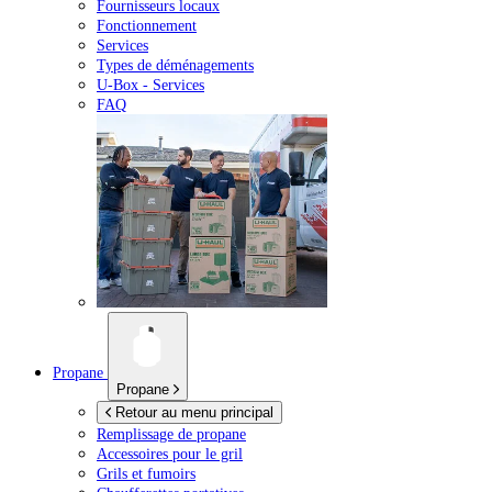
Fournisseurs locaux
Fonctionnement
Services
Types de déménagements
U-Box -
Services
FAQ
Propane
Propane
Retour au menu principal
Remplissage de propane
Accessoires pour le gril
Grils et fumoirs