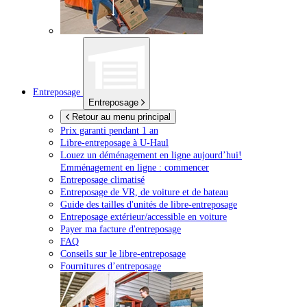
Entreposage
Entreposage
Retour au menu principal
Prix garanti pendant 1 an
Libre-entreposage à
U-Haul
Louez un déménagement en ligne aujourd’hui!
Emménagement en ligne : commencer
Entreposage climatisé
Entreposage de VR, de voiture et de bateau
Guide des tailles d'unités de libre-entreposage
Entreposage extérieur/accessible en voiture
Payer ma facture d'entreposage
FAQ
Conseils sur le libre-entreposage
Fournitures d’entreposage