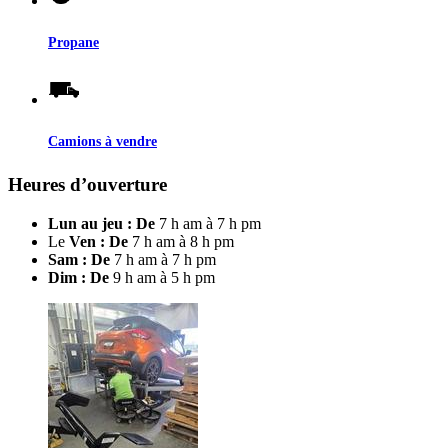
Propane
Camions à vendre
Heures d’ouverture
Lun au jeu : De
7 h am à 7 h pm
Le
Ven : De
7 h am à 8 h pm
Sam : De
7 h am à 7 h pm
Dim : De
9 h am à 5 h pm