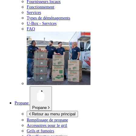
Fournisseurs locaux
Fonctionnement
Services
Types de déménagements
U-Box -
Services
FAQ
Propane
Propane
Retour au menu principal
Remplissage de propane
Accessoires pour le gril
Grils et fumoirs