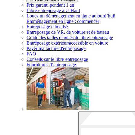
Prix garanti pendant 1 an
Libre-entreposage à
U-Haul
Louez un déménagement en ligne aujourd’hui!
Emménagement en ligne : commencer
Entreposage climatisé
Entreposage de VR, de voiture et de bateau
Guide des tailles d'unités de libre-entreposage
Entreposage extérieur/accessible en voiture
Payer ma facture d'entreposage
FAQ
Conseils sur le libre-entreposage
Fournitures d’entreposage