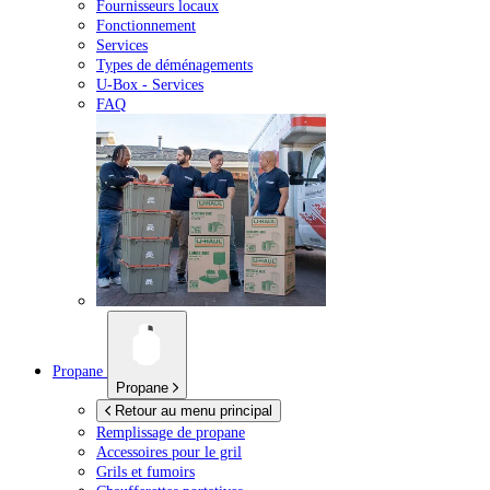
Fournisseurs locaux
Fonctionnement
Services
Types de déménagements
U-Box -
Services
FAQ
Propane
Propane
Retour au menu principal
Remplissage de propane
Accessoires pour le gril
Grils et fumoirs