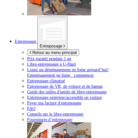
Entreposage
Entreposage
Retour au menu principal
Prix garanti pendant 1 an
Libre-entreposage à
U-Haul
Louez un déménagement en ligne aujourd’hui!
Emménagement en ligne : commencer
Entreposage climatisé
Entreposage de VR, de voiture et de bateau
Guide des tailles d'unités de libre-entreposage
Entreposage extérieur/accessible en voiture
Payer ma facture d'entreposage
FAQ
Conseils sur le libre-entreposage
Fournitures d’entreposage