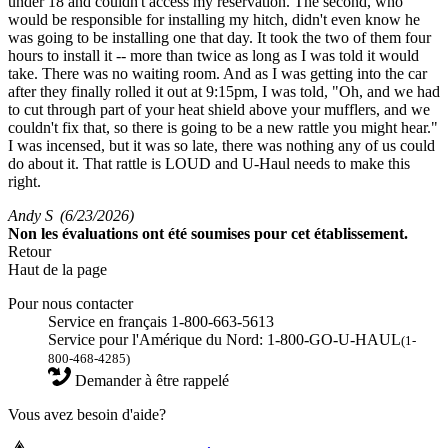
under 18 and couldn't access my reservation. The second, who
would be responsible for installing my hitch, didn't even know he
was going to be installing one that day. It took the two of them four
hours to install it -- more than twice as long as I was told it would
take. There was no waiting room. And as I was getting into the car
after they finally rolled it out at 9:15pm, I was told, "Oh, and we had
to cut through part of your heat shield above your mufflers, and we
couldn't fix that, so there is going to be a new rattle you might hear."
I was incensed, but it was so late, there was nothing any of us could
do about it. That rattle is LOUD and U-Haul needs to make this
right.
Andy S
(6/23/2026)
Non
les évaluations ont été soumises pour cet établissement.
Retour
Haut de la page
Pour nous contacter
Service en français 1-800-663-5613
Service pour l'Amérique du Nord: 1-800-GO-U-HAUL
(1-
800-468-4285)
Demander à être rappelé
Vous avez besoin d'aide?