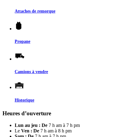
Attaches de remorque
Propane
Camions à vendre
Historique
Heures d’ouverture
Lun au jeu : De
7 h am à 7 h pm
Le
Ven : De
7 h am à 8 h pm
Sam : De
7 h am à 7 h pm