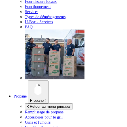
Fournisseurs locaux
Fonctionnement
Services
Types de déménagements
U-Box -
Services
FAQ
Propane
Propane
Retour au menu principal
Remplissage de propane
Accessoires pour le gril
Grils et fumoirs