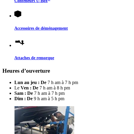
Conteneurs
U-Box
Accessoires de déménagement
Attaches de remorque
Heures d’ouverture
Lun au jeu : De
7 h am à 7 h pm
Le
Ven : De
7 h am à 8 h pm
Sam : De
7 h am à 7 h pm
Dim : De
9 h am à 5 h pm