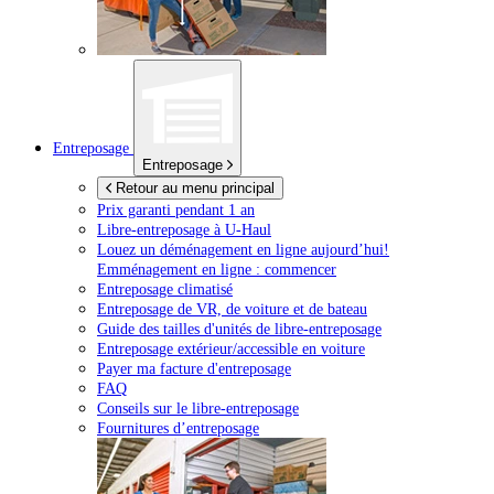
Entreposage
Entreposage
Retour au menu principal
Prix garanti pendant 1 an
Libre-entreposage à
U-Haul
Louez un déménagement en ligne aujourd’hui!
Emménagement en ligne : commencer
Entreposage climatisé
Entreposage de VR, de voiture et de bateau
Guide des tailles d'unités de libre-entreposage
Entreposage extérieur/accessible en voiture
Payer ma facture d'entreposage
FAQ
Conseils sur le libre-entreposage
Fournitures d’entreposage