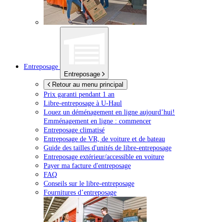
Entreposage
Entreposage
Retour au menu principal
Prix garanti pendant 1 an
Libre-entreposage à
U-Haul
Louez un déménagement en ligne aujourd’hui!
Emménagement en ligne : commencer
Entreposage climatisé
Entreposage de VR, de voiture et de bateau
Guide des tailles d'unités de libre-entreposage
Entreposage extérieur/accessible en voiture
Payer ma facture d'entreposage
FAQ
Conseils sur le libre-entreposage
Fournitures d’entreposage