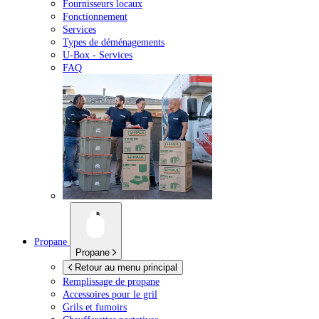
Fournisseurs locaux
Fonctionnement
Services
Types de déménagements
U-Box -
Services
FAQ
Propane
Propane
Retour au menu principal
Remplissage de propane
Accessoires pour le gril
Grils et fumoirs