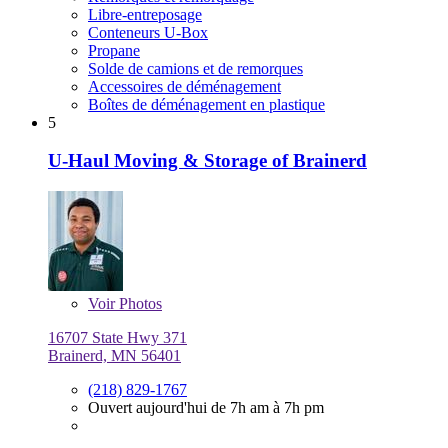
Libre-entreposage
Conteneurs U-Box
Propane
Solde de camions et de remorques
Accessoires de déménagement
Boîtes de déménagement en plastique
5
U-Haul Moving & Storage of Brainerd
Voir
Photos
16707 State Hwy 371
Brainerd, MN 56401
(218) 829-1767
Ouvert aujourd'hui de 7h am à 7h pm