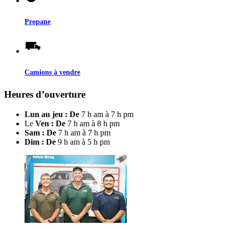
Propane
Camions à vendre
Heures d’ouverture
Lun au jeu : De
7 h am à 7 h pm
Le
Ven : De
7 h am à 8 h pm
Sam : De
7 h am à 7 h pm
Dim : De
9 h am à 5 h pm