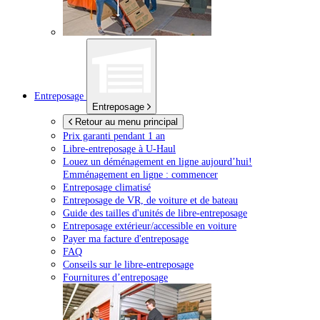
Entreposage
Entreposage
Retour au menu principal
Prix garanti pendant 1 an
Libre-entreposage à
U-Haul
Louez un déménagement en ligne aujourd’hui!
Emménagement en ligne : commencer
Entreposage climatisé
Entreposage de VR, de voiture et de bateau
Guide des tailles d'unités de libre-entreposage
Entreposage extérieur/accessible en voiture
Payer ma facture d'entreposage
FAQ
Conseils sur le libre-entreposage
Fournitures d’entreposage