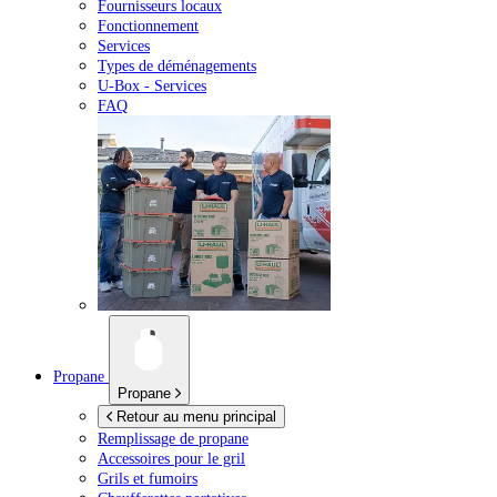
Fournisseurs locaux
Fonctionnement
Services
Types de déménagements
U-Box -
Services
FAQ
Propane
Propane
Retour au menu principal
Remplissage de propane
Accessoires pour le gril
Grils et fumoirs