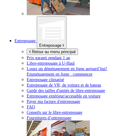
Entreposage
Entreposage
Retour au menu principal
Prix garanti pendant 1 an
Libre-entreposage à
U-Haul
Louez un déménagement en ligne aujourd’hui!
Emménagement en ligne : commencer
Entreposage climatisé
Entreposage de VR, de voiture et de bateau
Guide des tailles d'unités de libre-entreposage
Entreposage extérieur/accessible en voiture
Payer ma facture d'entreposage
FAQ
Conseils sur le libre-entreposage
Fournitures d’entreposage