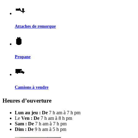
Attaches de remorque
Propane
Camions à vendre
Heures d’ouverture
Lun au jeu : De
7 h am à 7 h pm
Le
Ven : De
7 h am à 8 h pm
Sam : De
7 h am à 7 h pm
Dim : De
9 h am à 5 h pm