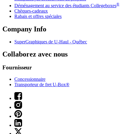
®
Déménagement au service des étudiants Collegeboxes
Chèques-cadeaux
Rabais et offres spéciales
Company Info
SuperGraphiques de
U-Haul
- Québec
Collaborez avec nous
Fournisseur
Concessionnaire
Transporteur de fret U-Box®