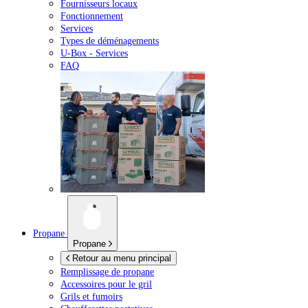
Fournisseurs locaux
Fonctionnement
Services
Types de déménagements
U-Box -
Services
FAQ
Propane
Propane
Retour au menu principal
Remplissage de propane
Accessoires pour le gril
Grils et fumoirs