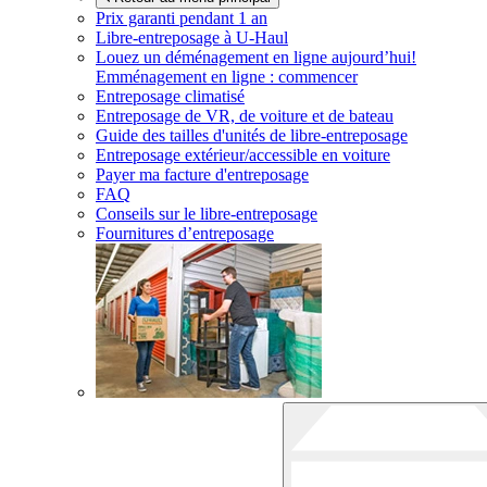
Prix garanti pendant 1 an
Libre-entreposage à
U-Haul
Louez un déménagement en ligne aujourd’hui!
Emménagement en ligne : commencer
Entreposage climatisé
Entreposage de VR, de voiture et de bateau
Guide des tailles d'unités de libre-entreposage
Entreposage extérieur/accessible en voiture
Payer ma facture d'entreposage
FAQ
Conseils sur le libre-entreposage
Fournitures d’entreposage