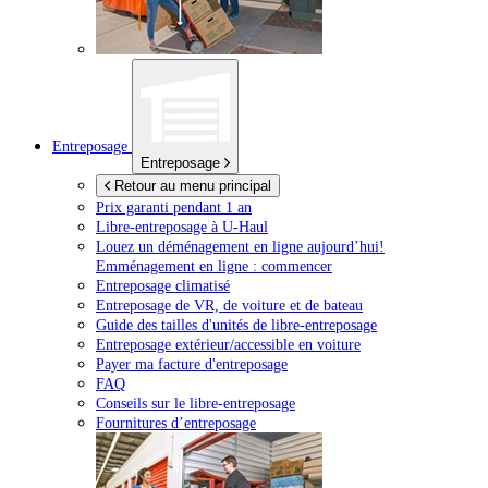
Entreposage
Entreposage
Retour au menu principal
Prix garanti pendant 1 an
Libre-entreposage à
U-Haul
Louez un déménagement en ligne aujourd’hui!
Emménagement en ligne : commencer
Entreposage climatisé
Entreposage de VR, de voiture et de bateau
Guide des tailles d'unités de libre-entreposage
Entreposage extérieur/accessible en voiture
Payer ma facture d'entreposage
FAQ
Conseils sur le libre-entreposage
Fournitures d’entreposage