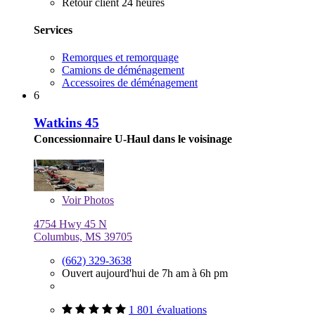
Retour client 24 heures
Services
Remorques et remorquage
Camions de déménagement
Accessoires de déménagement
6
Watkins 45
Concessionnaire U-Haul dans le voisinage
Voir
Photos
4754 Hwy 45 N
Columbus, MS 39705
(662) 329-3638
Ouvert aujourd'hui de 7h am à 6h pm
1 801 évaluations