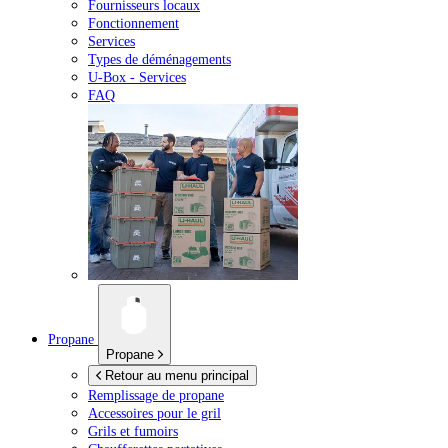
Fournisseurs locaux
Fonctionnement
Services
Types de déménagements
U-Box -
Services
FAQ
Propane
Propane
Retour au menu principal
Remplissage de propane
Accessoires pour le gril
Grils et fumoirs