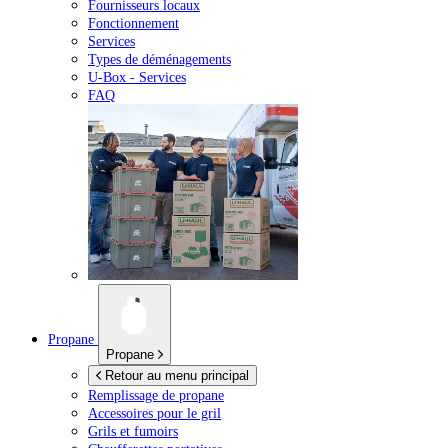
Fournisseurs locaux
Fonctionnement
Services
Types de déménagements
U-Box -
Services
FAQ
Propane
Propane
Retour au menu principal
Remplissage de propane
Accessoires pour le gril
Grils et fumoirs