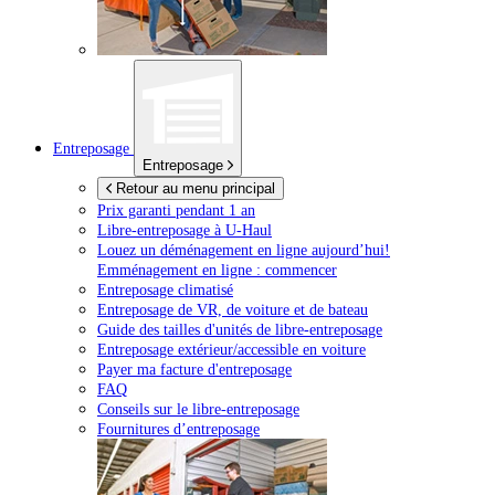
Entreposage
Entreposage
Retour au menu principal
Prix garanti pendant 1 an
Libre-entreposage à
U-Haul
Louez un déménagement en ligne aujourd’hui!
Emménagement en ligne : commencer
Entreposage climatisé
Entreposage de VR, de voiture et de bateau
Guide des tailles d'unités de libre-entreposage
Entreposage extérieur/accessible en voiture
Payer ma facture d'entreposage
FAQ
Conseils sur le libre-entreposage
Fournitures d’entreposage