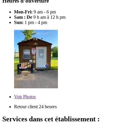
Heures d’ouverture
Mon-Fri:
9 am - 6 pm
Sam : De
9 h am à 12 h pm
Sun:
1 pm - 4 pm
Voir
Photos
Retour client 24 heures
Services dans cet établissement :