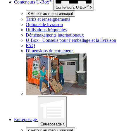
®
Conteneurs
U-Box
®
Conteneurs
U-Box
Retour au menu principal
Tarifs et renseignements
Options de livraison
Utilisations fréquentes
Déménagements internationaux
U-Box -
Conseils pour l’emballage et la livraison
FAQ
Dimensions du conteneur
Entreposage
Entreposage
Retour au menu principal