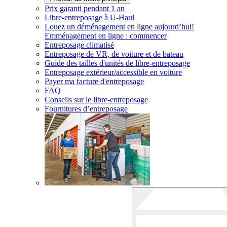
Prix garanti pendant 1 an
Libre-entreposage à
U-Haul
Louez un déménagement en ligne aujourd’hui!
Emménagement en ligne : commencer
Entreposage climatisé
Entreposage de VR, de voiture et de bateau
Guide des tailles d'unités de libre-entreposage
Entreposage extérieur/accessible en voiture
Payer ma facture d'entreposage
FAQ
Conseils sur le libre-entreposage
Fournitures d’entreposage