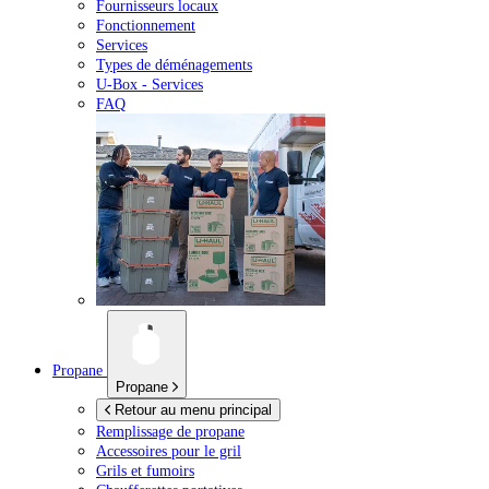
Fournisseurs locaux
Fonctionnement
Services
Types de déménagements
U-Box -
Services
FAQ
Propane
Propane
Retour au menu principal
Remplissage de propane
Accessoires pour le gril
Grils et fumoirs