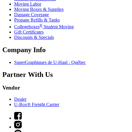
Moving Labor
Moving Boxes & Supplies
Damage Coverage
Propane Refills & Tanks
®
Collegeboxes
Student Moving
Gift Certificates
Discounts & Specials
Company Info
SuperGraphiques de
U-Haul
- Québec
Partner With Us
Vendor
Dealer
U-Box® Freight Carrier