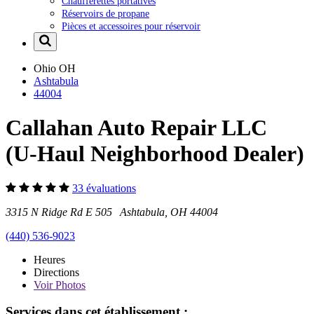
Chaufferettes portatives
Réservoirs de propane
Pièces et accessoires pour réservoir
Ohio
OH
Ashtabula
44004
Callahan Auto Repair LLC
(U-Haul Neighborhood Dealer)
33 évaluations
3315 N Ridge Rd E 505 Ashtabula, OH 44004
(440) 536-9023
Heures
Directions
Voir
Photos
Services dans cet établissement :