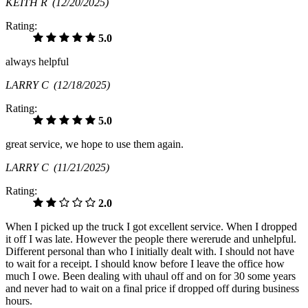
KEITH R
(12/20/2025)
Rating:
5.0
always helpful
LARRY C
(12/18/2025)
Rating:
5.0
great service, we hope to use them again.
LARRY C
(11/21/2025)
Rating:
2.0
When I picked up the truck I got excellent service. When I dropped
it off I was late. However the people there wererude and unhelpful.
Different personal than who I initially dealt with. I should not have
to wait for a receipt. I should know before I leave the office how
much I owe. Been dealing with uhaul off and on for 30 some years
and never had to wait on a final price if dropped off during business
hours.