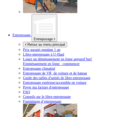
Entreposage
Entreposage
Retour au menu principal
Prix garanti pendant 1 an
Libre-entreposage à
U-Haul
Louez un déménagement en ligne aujourd’hui!
Emménagement en ligne : commencer
Entreposage climatisé
Entreposage de VR, de voiture et de bateau
Guide des tailles d'unités de libre-entreposage
Entreposage extérieur/accessible en voiture
Payer ma facture d'entreposage
FAQ
Conseils sur le libre-entreposage
Fournitures d’entreposage