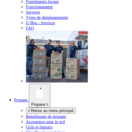
Fournisseurs locaux
Fonctionnement
Services
Types de déménagements
U-Box -
Services
FAQ
Propane
Propane
Retour au menu principal
Remplissage de propane
Accessoires pour le gril
Grils et fumoirs