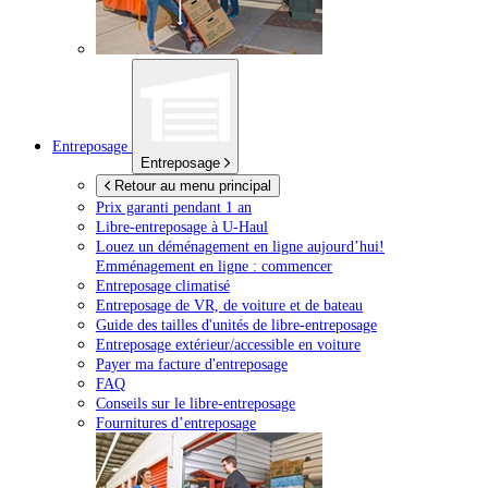
Entreposage
Entreposage
Retour au menu principal
Prix garanti pendant 1 an
Libre-entreposage à
U-Haul
Louez un déménagement en ligne aujourd’hui!
Emménagement en ligne : commencer
Entreposage climatisé
Entreposage de VR, de voiture et de bateau
Guide des tailles d'unités de libre-entreposage
Entreposage extérieur/accessible en voiture
Payer ma facture d'entreposage
FAQ
Conseils sur le libre-entreposage
Fournitures d’entreposage