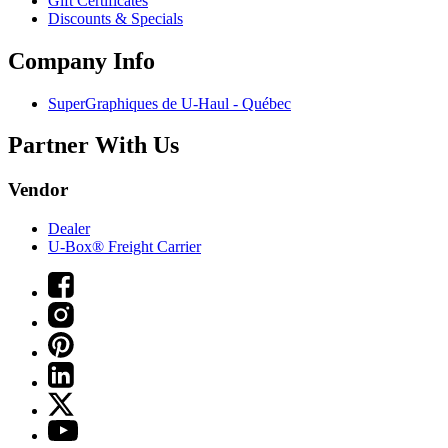
Gift Certificates
Discounts & Specials
Company Info
SuperGraphiques de
U-Haul
- Québec
Partner With Us
Vendor
Dealer
U-Box® Freight Carrier