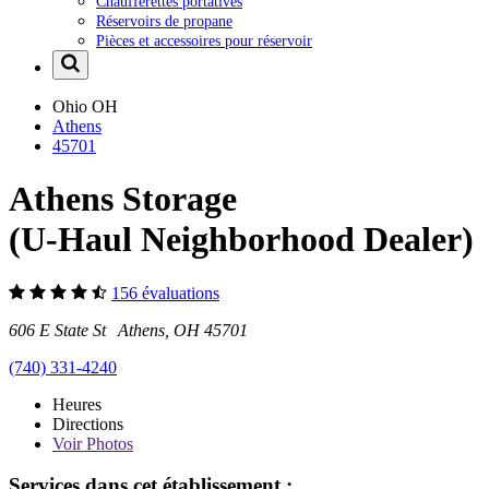
Chaufferettes portatives
Réservoirs de propane
Pièces et accessoires pour réservoir
Ohio
OH
Athens
45701
Athens Storage
(U-Haul Neighborhood Dealer)
156 évaluations
606 E State St Athens, OH 45701
(740) 331-4240
Heures
Directions
Voir
Photos
Services dans cet établissement :