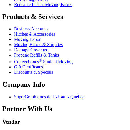
Reusable Plastic Moving Boxes
Products & Services
Business Accounts
Hitches & Accessories
Moving Labor
Moving Boxes & Supplies
Damage Coverage
Propane Refills & Tanks
®
Collegeboxes
Student Moving
Gift Certificates
Discounts & Specials
Company Info
SuperGraphiques de
U-Haul
- Québec
Partner With Us
Vendor