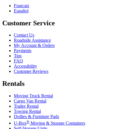
Français
Español
Customer Service
Contact Us
Roadside Assistance
My Account & Orders
Payments
Tips
FAQ
Accessibility
Customer Reviews
Rentals
Moving Truck Rental
Cargo Van Rental
Trailer Rental
Towing Rental
Dollies & Furniture Pads
®
U-Box
Moving & Storage Containers
Self-Storage Units