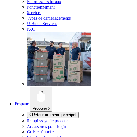
Fournisseurs locaux
Fonctionnement
Services
Types de déménagements
U-Box -
Services
FAQ
Propane
Propane
Retour au menu principal
Remplissage de propane
Accessoires pour le gril
Grils et fumoirs