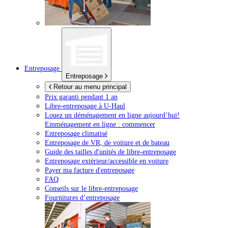
Entreposage
Entreposage
Retour au menu principal
Prix garanti pendant 1 an
Libre-entreposage à
U-Haul
Louez un déménagement en ligne aujourd’hui!
Emménagement en ligne : commencer
Entreposage climatisé
Entreposage de VR, de voiture et de bateau
Guide des tailles d'unités de libre-entreposage
Entreposage extérieur/accessible en voiture
Payer ma facture d'entreposage
FAQ
Conseils sur le libre-entreposage
Fournitures d’entreposage