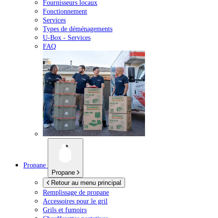
Fournisseurs locaux
Fonctionnement
Services
Types de déménagements
U-Box -
Services
FAQ
Propane
Propane
Retour au menu principal
Remplissage de propane
Accessoires pour le gril
Grils et fumoirs