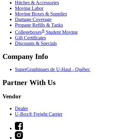
Hitches & Accessories
Moving Labor
Moving Boxes & Supplies
Damage Coverage
Propane Refills & Tanks
®
Collegeboxes
Student Moving
Gift Certificates
Discounts & Specials
Company Info
SuperGraphiques de
U-Haul
- Québec
Partner With Us
Vendor
Dealer
U-Box® Freight Carrier