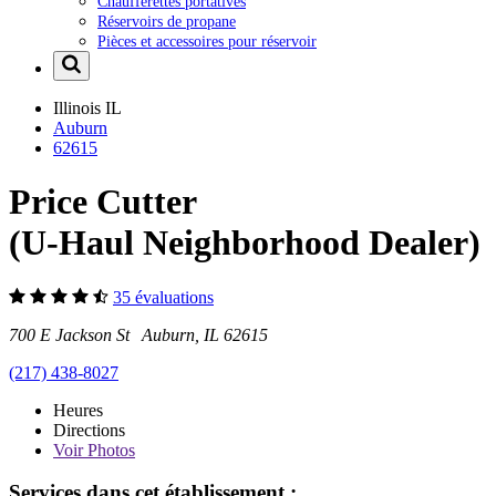
Chaufferettes portatives
Réservoirs de propane
Pièces et accessoires pour réservoir
Illinois
IL
Auburn
62615
Price Cutter
(U-Haul Neighborhood Dealer)
35 évaluations
700 E Jackson St Auburn, IL 62615
(217) 438-8027
Heures
Directions
Voir
Photos
Services dans cet établissement :