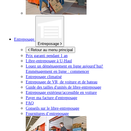
Entreposage
Entreposage
Retour au menu principal
Prix garanti pendant 1 an
Libre-entreposage à
U-Haul
Louez un déménagement en ligne aujourd’hui!
Emménagement en ligne : commencer
Entreposage climatisé
Entreposage de VR, de voiture et de bateau
Guide des tailles d'unités de libre-entreposage
Entreposage extérieur/accessible en voiture
Payer ma facture d'entreposage
FAQ
Conseils sur le libre-entreposage
Fournitures d’entreposage