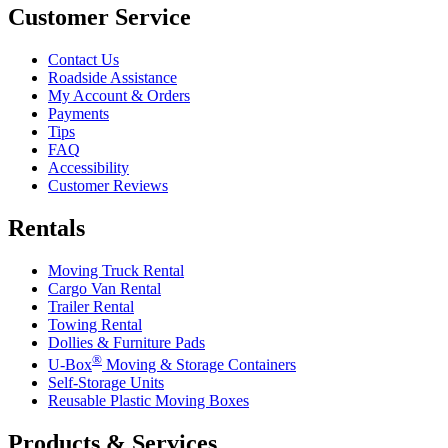
Customer Service
Contact Us
Roadside Assistance
My Account & Orders
Payments
Tips
FAQ
Accessibility
Customer Reviews
Rentals
Moving Truck Rental
Cargo Van Rental
Trailer Rental
Towing Rental
Dollies & Furniture Pads
®
U-Box
Moving & Storage Containers
Self-Storage Units
Reusable Plastic Moving Boxes
Products & Services