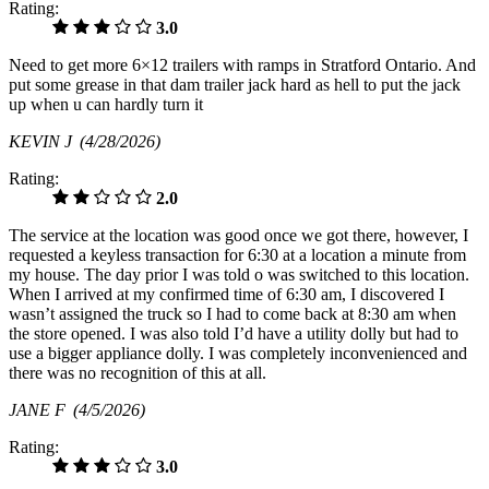
Rating:
3.0
Need to get more 6×12 trailers with ramps in Stratford Ontario. And
put some grease in that dam trailer jack hard as hell to put the jack
up when u can hardly turn it
KEVIN J
(4/28/2026)
Rating:
2.0
The service at the location was good once we got there, however, I
requested a keyless transaction for 6:30 at a location a minute from
my house. The day prior I was told o was switched to this location.
When I arrived at my confirmed time of 6:30 am, I discovered I
wasn’t assigned the truck so I had to come back at 8:30 am when
the store opened. I was also told I’d have a utility dolly but had to
use a bigger appliance dolly. I was completely inconvenienced and
there was no recognition of this at all.
JANE F
(4/5/2026)
Rating:
3.0