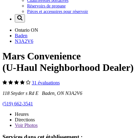
Chaufferettes portatives
Réservoirs de propane
Pièces et accessoires pour réservoir
Ontario
ON
Baden
N3A2V6
Mars Convenience
(U-Haul Neighborhood Dealer)
31 évaluations
118 Snyder s Rd E Baden, ON N3A2V6
(519) 662-3541
Heures
Directions
Voir
Photos
Services dans cet établissement :