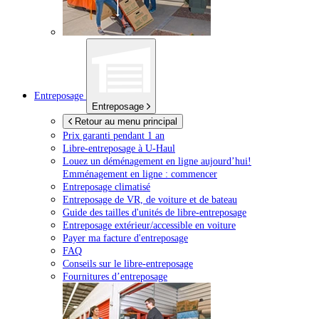
Entreposage
Entreposage
Retour au menu principal
Prix garanti pendant 1 an
Libre-entreposage à
U-Haul
Louez un déménagement en ligne aujourd’hui!
Emménagement en ligne : commencer
Entreposage climatisé
Entreposage de VR, de voiture et de bateau
Guide des tailles d'unités de libre-entreposage
Entreposage extérieur/accessible en voiture
Payer ma facture d'entreposage
FAQ
Conseils sur le libre-entreposage
Fournitures d’entreposage