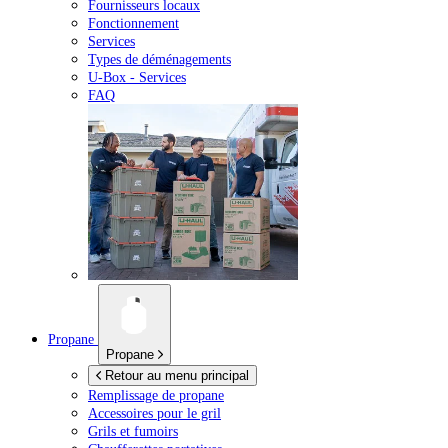
Fournisseurs locaux
Fonctionnement
Services
Types de déménagements
U-Box -
Services
FAQ
Propane
Propane
Retour au menu principal
Remplissage de propane
Accessoires pour le gril
Grils et fumoirs