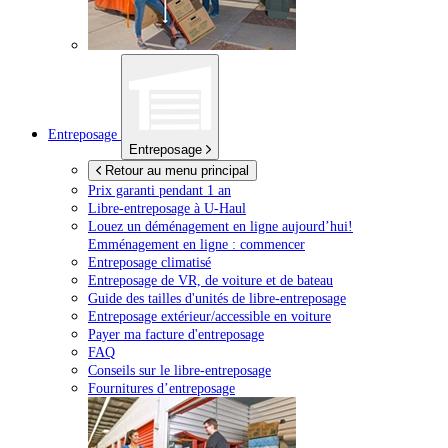
Entreposage
Entreposage
Retour au menu principal
Prix garanti pendant 1 an
Libre-entreposage à
U-Haul
Louez un déménagement en ligne aujourd’hui!
Emménagement en ligne : commencer
Entreposage climatisé
Entreposage de VR, de voiture et de bateau
Guide des tailles d'unités de libre-entreposage
Entreposage extérieur/accessible en voiture
Payer ma facture d'entreposage
FAQ
Conseils sur le libre-entreposage
Fournitures d’entreposage