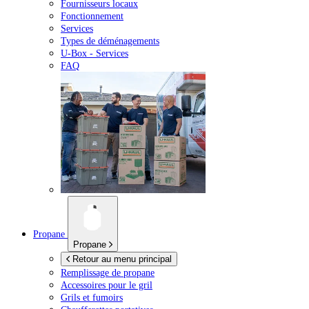
Fournisseurs locaux
Fonctionnement
Services
Types de déménagements
U-Box -
Services
FAQ
Propane
Propane
Retour au menu principal
Remplissage de propane
Accessoires pour le gril
Grils et fumoirs