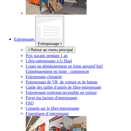
Entreposage
Entreposage
Retour au menu principal
Prix garanti pendant 1 an
Libre-entreposage à
U-Haul
Louez un déménagement en ligne aujourd’hui!
Emménagement en ligne : commencer
Entreposage climatisé
Entreposage de VR, de voiture et de bateau
Guide des tailles d'unités de libre-entreposage
Entreposage extérieur/accessible en voiture
Payer ma facture d'entreposage
FAQ
Conseils sur le libre-entreposage
Fournitures d’entreposage