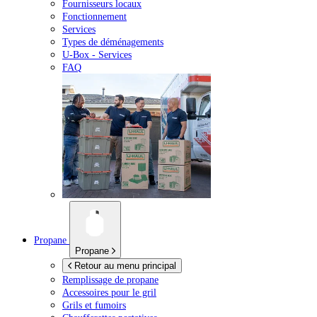
Fournisseurs locaux
Fonctionnement
Services
Types de déménagements
U-Box -
Services
FAQ
Propane
Propane
Retour au menu principal
Remplissage de propane
Accessoires pour le gril
Grils et fumoirs