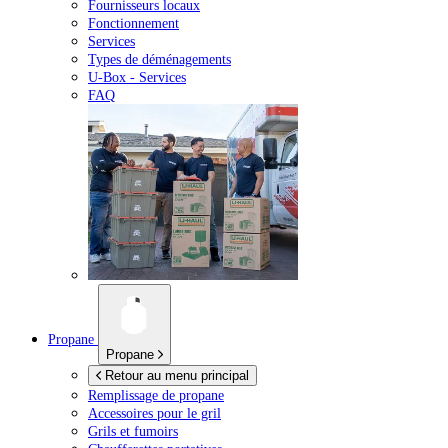
Fournisseurs locaux
Fonctionnement
Services
Types de déménagements
U-Box -
Services
FAQ
Propane
Propane
Retour au menu principal
Remplissage de propane
Accessoires pour le gril
Grils et fumoirs