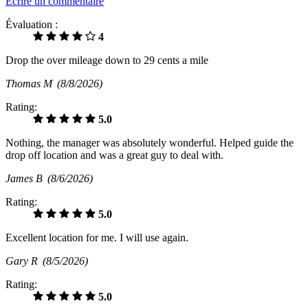
Écrire un commentaire
Évaluation :
4
Drop the over mileage down to 29 cents a mile
Thomas M
(8/8/2026)
Rating:
5.0
Nothing, the manager was absolutely wonderful. Helped guide the
drop off location and was a great guy to deal with.
James B
(8/6/2026)
Rating:
5.0
Excellent location for me. I will use again.
Gary R
(8/5/2026)
Rating:
5.0