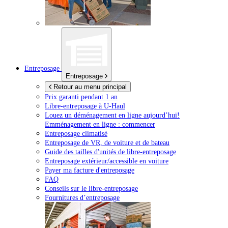
Entreposage
Entreposage
Retour au menu principal
Prix garanti pendant 1 an
Libre-entreposage à
U-Haul
Louez un déménagement en ligne aujourd’hui!
Emménagement en ligne : commencer
Entreposage climatisé
Entreposage de VR, de voiture et de bateau
Guide des tailles d'unités de libre-entreposage
Entreposage extérieur/accessible en voiture
Payer ma facture d'entreposage
FAQ
Conseils sur le libre-entreposage
Fournitures d’entreposage