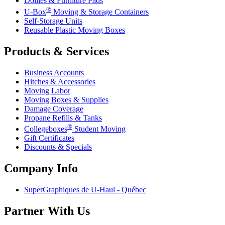
Dollies & Furniture Pads
®
U-Box
Moving & Storage Containers
Self-Storage Units
Reusable Plastic Moving Boxes
Products & Services
Business Accounts
Hitches & Accessories
Moving Labor
Moving Boxes & Supplies
Damage Coverage
Propane Refills & Tanks
®
Collegeboxes
Student Moving
Gift Certificates
Discounts & Specials
Company Info
SuperGraphiques de
U-Haul
- Québec
Partner With Us