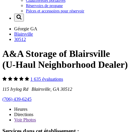
Chaufferettes portatives
Réservoirs de propane
Pièces et accessoires pour réservoir
Géorgie
GA
Blairsville
30512
A&A Storage of Blairsville
(U-Haul Neighborhood Dealer)
1 635 évaluations
115 Ivylog Rd Blairsville, GA 30512
(706) 439-6245
Heures
Directions
Voir
Photos
Services dans cet établissement :