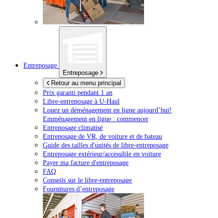
Entreposage
Entreposage
Retour au menu principal
Prix garanti pendant 1 an
Libre-entreposage à
U-Haul
Louez un déménagement en ligne aujourd’hui!
Emménagement en ligne : commencer
Entreposage climatisé
Entreposage de VR, de voiture et de bateau
Guide des tailles d'unités de libre-entreposage
Entreposage extérieur/accessible en voiture
Payer ma facture d'entreposage
FAQ
Conseils sur le libre-entreposage
Fournitures d’entreposage