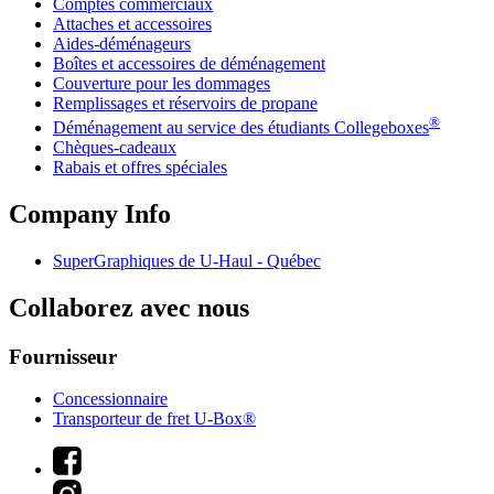
Comptes commerciaux
Attaches et accessoires
Aides-déménageurs
Boîtes et accessoires de déménagement
Couverture pour les dommages
Remplissages et réservoirs de propane
®
Déménagement au service des étudiants Collegeboxes
Chèques-cadeaux
Rabais et offres spéciales
Company Info
SuperGraphiques de
U-Haul
- Québec
Collaborez avec nous
Fournisseur
Concessionnaire
Transporteur de fret U-Box®