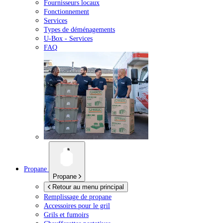
Fournisseurs locaux
Fonctionnement
Services
Types de déménagements
U-Box -
Services
FAQ
Propane
Propane
Retour au menu principal
Remplissage de propane
Accessoires pour le gril
Grils et fumoirs