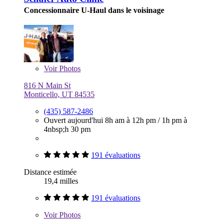
Concessionnaire U-Haul dans le voisinage
Voir
Photos
816 N Main St
Monticello, UT 84535
(435) 587-2486
Ouvert aujourd'hui
8h am à 12h pm
/
1h pm à
4nbsp;h 30 pm
191 évaluations
Distance estimée
19,4 milles
191 évaluations
Voir
Photos