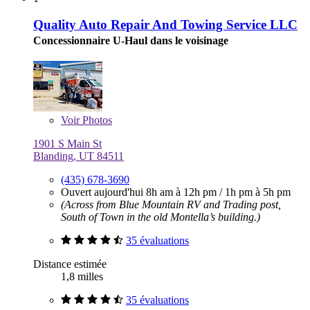
Quality Auto Repair And Towing Service LLC
Concessionnaire U-Haul dans le voisinage
Voir
Photos
1901 S Main St
Blanding, UT 84511
(435) 678-3690
Ouvert aujourd'hui
8h am à 12h pm
/
1h pm à 5h pm
(Across from Blue Mountain RV and Trading post,
South of Town in the old Montella’s building.)
35 évaluations
Distance estimée
1,8 milles
35 évaluations