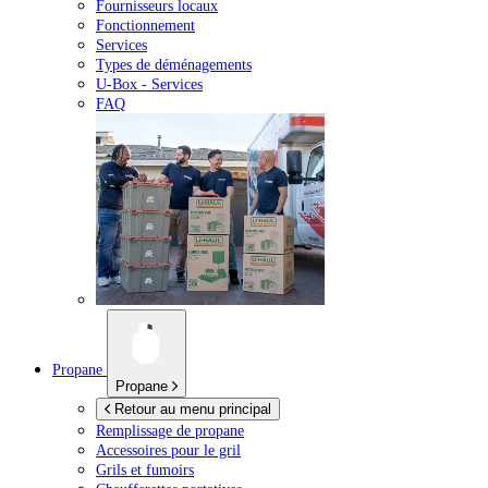
Fournisseurs locaux
Fonctionnement
Services
Types de déménagements
U-Box -
Services
FAQ
Propane
Propane
Retour au menu principal
Remplissage de propane
Accessoires pour le gril
Grils et fumoirs