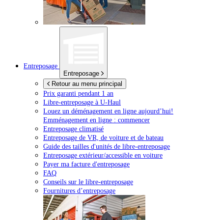
Entreposage
Entreposage
Retour au menu principal
Prix garanti pendant 1 an
Libre-entreposage à
U-Haul
Louez un déménagement en ligne aujourd’hui!
Emménagement en ligne : commencer
Entreposage climatisé
Entreposage de VR, de voiture et de bateau
Guide des tailles d'unités de libre-entreposage
Entreposage extérieur/accessible en voiture
Payer ma facture d'entreposage
FAQ
Conseils sur le libre-entreposage
Fournitures d’entreposage