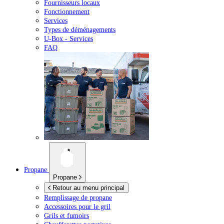
Fournisseurs locaux
Fonctionnement
Services
Types de déménagements
U-Box -
Services
FAQ
Propane
Propane
Retour au menu principal
Remplissage de propane
Accessoires pour le gril
Grils et fumoirs