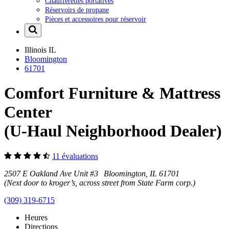
Chaufferettes portatives
Réservoirs de propane
Pièces et accessoires pour réservoir
Illinois
IL
Bloomington
61701
Comfort Furniture & Mattress
Center
(U-Haul Neighborhood Dealer)
11 évaluations
2507 E Oakland Ave Unit #3 Bloomington, IL 61701
(Next door to kroger’s, across street from State Farm corp.)
(309) 319-6715
Heures
Directions