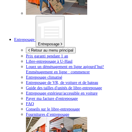
Entreposage
Entreposage
Retour au menu principal
Prix garanti pendant 1 an
Libre-entreposage à
U-Haul
Louez un déménagement en ligne aujourd’hui!
Emménagement en ligne : commencer
Entreposage climatisé
Entreposage de VR, de voiture et de bateau
Guide des tailles d'unités de libre-entreposage
Entreposage extérieur/accessible en voiture
Payer ma facture d'entreposage
FAQ
Conseils sur le libre-entreposage
Fournitures d’entreposage