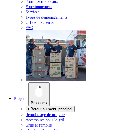
Fournisseurs locaux
Fonctionnement
Services
Types de déménagements
U-Box -
Services
FAQ
Propane
Propane
Retour au menu principal
Remplissage de propane
Accessoires pour le gril
Grils et fumoirs