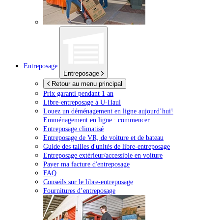
Entreposage
Entreposage
Retour au menu principal
Prix garanti pendant 1 an
Libre-entreposage à
U-Haul
Louez un déménagement en ligne aujourd’hui!
Emménagement en ligne : commencer
Entreposage climatisé
Entreposage de VR, de voiture et de bateau
Guide des tailles d'unités de libre-entreposage
Entreposage extérieur/accessible en voiture
Payer ma facture d'entreposage
FAQ
Conseils sur le libre-entreposage
Fournitures d’entreposage