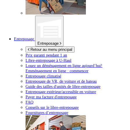
Entreposage
Entreposage
Retour au menu principal
Prix garanti pendant 1 an
Libre-entreposage à
U-Haul
Louez un déménagement en ligne aujourd’hui!
Emménagement en ligne : commencer
Entreposage climatisé
Entreposage de VR, de voiture et de bateau
Guide des tailles d'unités de libre-entreposage
Entreposage extérieur/accessible en voiture
Payer ma facture d'entreposage
FAQ
Conseils sur le libre-entreposage
Fournitures d’entreposage