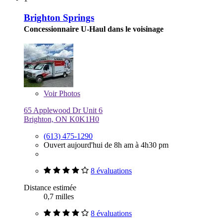
Brighton Springs
Concessionnaire U-Haul dans le voisinage
Voir
Photos
65 Applewood Dr Unit 6
Brighton, ON K0K1H0
(613) 475-1290
Ouvert aujourd'hui de 8h am à 4h30 pm
8 évaluations
Distance estimée
0,7 milles
8 évaluations