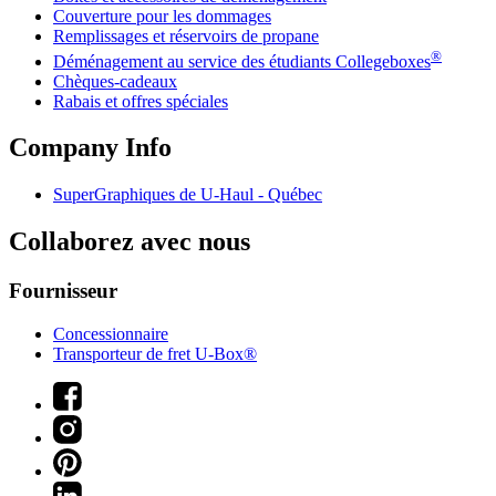
Couverture pour les dommages
Remplissages et réservoirs de propane
®
Déménagement au service des étudiants Collegeboxes
Chèques-cadeaux
Rabais et offres spéciales
Company Info
SuperGraphiques de
U-Haul
- Québec
Collaborez avec nous
Fournisseur
Concessionnaire
Transporteur de fret U-Box®