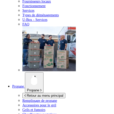
Fournisseurs locaux
Fonctionnement
Services
Types de déménagements
U-Box -
Services
FAQ
Propane
Propane
Retour au menu principal
Remplissage de propane
Accessoires pour le gril
Grils et fumoirs