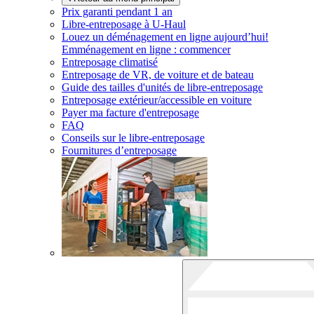
Prix garanti pendant 1 an
Libre-entreposage à
U-Haul
Louez un déménagement en ligne aujourd’hui!
Emménagement en ligne : commencer
Entreposage climatisé
Entreposage de VR, de voiture et de bateau
Guide des tailles d'unités de libre-entreposage
Entreposage extérieur/accessible en voiture
Payer ma facture d'entreposage
FAQ
Conseils sur le libre-entreposage
Fournitures d’entreposage