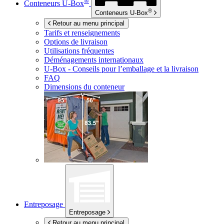
®
Conteneurs
U-Box
®
Conteneurs
U-Box
Retour au menu principal
Tarifs et renseignements
Options de livraison
Utilisations fréquentes
Déménagements internationaux
U-Box -
Conseils pour l’emballage et la livraison
FAQ
Dimensions du conteneur
Entreposage
Entreposage
Retour au menu principal