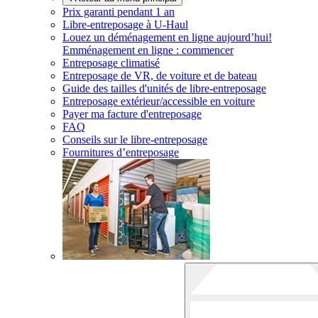
Prix garanti pendant 1 an
Libre-entreposage à
U-Haul
Louez un déménagement en ligne aujourd’hui!
Emménagement en ligne : commencer
Entreposage climatisé
Entreposage de VR, de voiture et de bateau
Guide des tailles d'unités de libre-entreposage
Entreposage extérieur/accessible en voiture
Payer ma facture d'entreposage
FAQ
Conseils sur le libre-entreposage
Fournitures d’entreposage