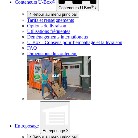
®
Conteneurs
U-Box
®
Conteneurs
U-Box
Retour au menu principal
Tarifs et renseignements
Options de livraison
Utilisations fréquentes
Déménagements internationaux
U-Box -
Conseils pour l’emballage et la livraison
FAQ
Dimensions du conteneur
Entreposage
Entreposage
Retour au menu principal