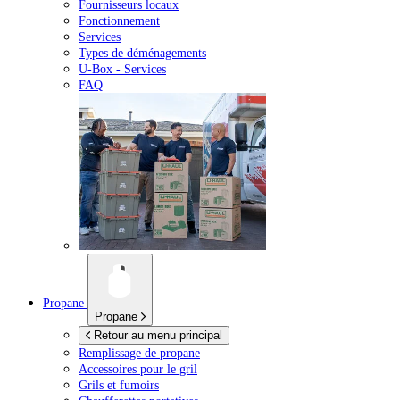
Fournisseurs locaux
Fonctionnement
Services
Types de déménagements
U-Box -
Services
FAQ
Propane
Propane
Retour au menu principal
Remplissage de propane
Accessoires pour le gril
Grils et fumoirs