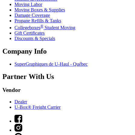
Moving Labor
Moving Boxes & Supplies
Damage Coverage
Propane Refills & Tanks
®
Collegeboxes
Student Moving
Gift Certificates
Discounts & Specials
Company Info
SuperGraphiques de
U-Haul
- Québec
Partner With Us
Vendor
Dealer
U-Box® Freight Carrier