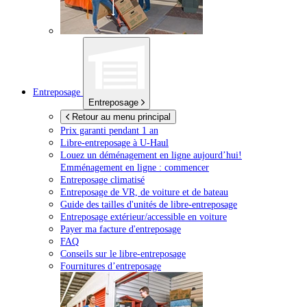
Entreposage
Entreposage
Retour au menu principal
Prix garanti pendant 1 an
Libre-entreposage à
U-Haul
Louez un déménagement en ligne aujourd’hui!
Emménagement en ligne : commencer
Entreposage climatisé
Entreposage de VR, de voiture et de bateau
Guide des tailles d'unités de libre-entreposage
Entreposage extérieur/accessible en voiture
Payer ma facture d'entreposage
FAQ
Conseils sur le libre-entreposage
Fournitures d’entreposage