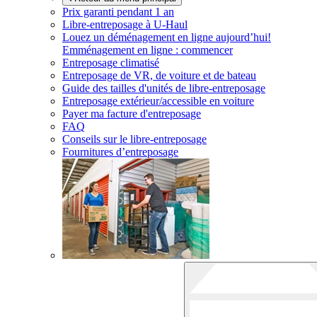
Prix garanti pendant 1 an
Libre-entreposage à
U-Haul
Louez un déménagement en ligne aujourd’hui!
Emménagement en ligne : commencer
Entreposage climatisé
Entreposage de VR, de voiture et de bateau
Guide des tailles d'unités de libre-entreposage
Entreposage extérieur/accessible en voiture
Payer ma facture d'entreposage
FAQ
Conseils sur le libre-entreposage
Fournitures d’entreposage