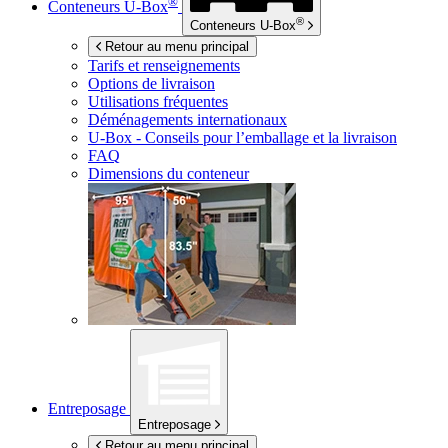
®
Conteneurs
U-Box
®
Conteneurs
U-Box
Retour au menu principal
Tarifs et renseignements
Options de livraison
Utilisations fréquentes
Déménagements internationaux
U-Box -
Conseils pour l’emballage et la livraison
FAQ
Dimensions du conteneur
Entreposage
Entreposage
Retour au menu principal