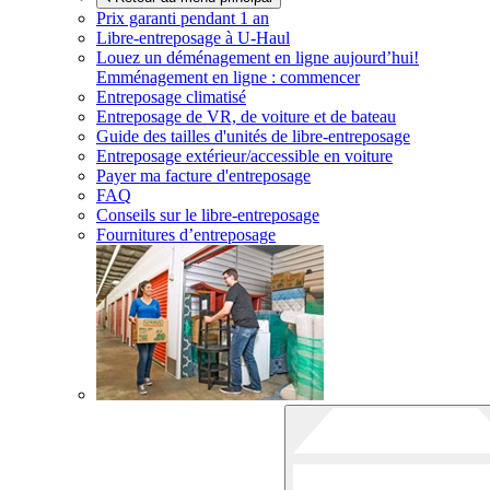
Prix garanti pendant 1 an
Libre-entreposage à
U-Haul
Louez un déménagement en ligne aujourd’hui!
Emménagement en ligne : commencer
Entreposage climatisé
Entreposage de VR, de voiture et de bateau
Guide des tailles d'unités de libre-entreposage
Entreposage extérieur/accessible en voiture
Payer ma facture d'entreposage
FAQ
Conseils sur le libre-entreposage
Fournitures d’entreposage